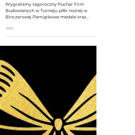
Wygraliśmy tegoroczny Puchar Firm
Budowlanych w Turnieju piłki nożnej w
Binczarowej Pamiątkowe medale oraz
puchary wręczyli wyjątkowi goście: Magda
Steczkowska , Kuba Błaszczykowski , Marcin
Wasilewski. Serdeczne podziękowania dla
firmy Tadex-Pol za zaproszenie oraz
profesjonalną organizację imprezy.
Dziekujemy również wszystkim, którzy wzięli
udział w turnieju za zaangażowanie i
sportową rywalizację. Do zobaczenia za rok