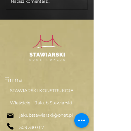
Napisz komentarz...
Najnowsza nasza
realizacja !
Firma
STAWIARSKI KONSTRUKCJE
Właściciel Jakub Stawiarski
jakubstawiarski@onet.pl
509 330 017