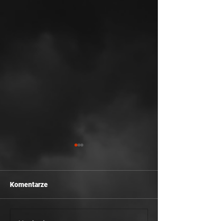
Komentarze
Wesołych Świąt 