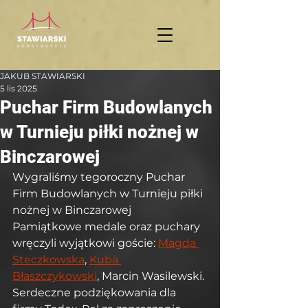
JAKUB STAWIARSKI
5 lis 2025
Puchar Firm Budowlanych
w Turnieju piłki nożnej w
Binczarowej
Wygraliśmy tegoroczny Puchar 
Firm Budowlanych w Turnieju piłki 
nożnej w Binczarowej
Pamiątkowe medale oraz puchary 
wręczyli wyjątkowi goście: 
Magda 
Steczkowska
, 
Kuba 
Błaszczykowski
, Marcin Wasilewski.
Serdeczne podziękowania dla 