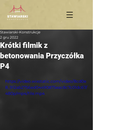
Stawiarski-Konstrukcje
2 gru 2022
Krótki filmik z
betonowania Przyczółka
P4
https://video.wixstatic.com/video/8cd0e
8_912ab2756ed04490875eac8c7c01dc67/
480p/mp4/file.mp4