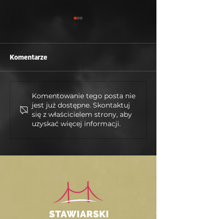
Komentarze
Wesołych Świąt !
Najnowsza nasz
Komentowanie tego posta nie
jest już dostępne. Skontaktuj
realizacja !
się z właścicielem strony, aby
uzyskać więcej informacji.